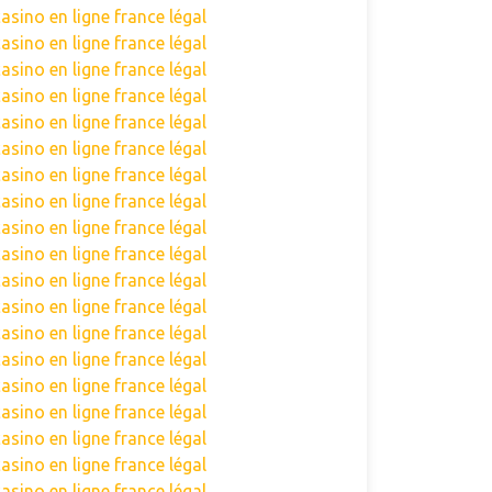
asino en ligne france légal
asino en ligne france légal
asino en ligne france légal
asino en ligne france légal
asino en ligne france légal
asino en ligne france légal
asino en ligne france légal
asino en ligne france légal
asino en ligne france légal
asino en ligne france légal
asino en ligne france légal
asino en ligne france légal
asino en ligne france légal
asino en ligne france légal
asino en ligne france légal
asino en ligne france légal
asino en ligne france légal
asino en ligne france légal
asino en ligne france légal