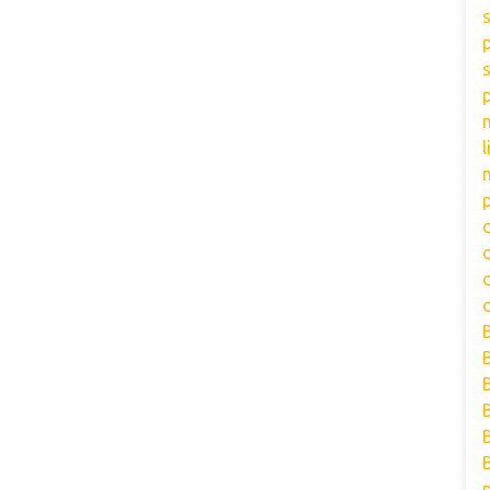
s
s
m
l
c
c
c
c
p