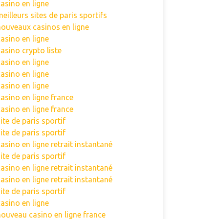
casino en ligne
eilleurs sites de paris sportifs
nouveaux casinos en ligne
casino en ligne
asino crypto liste
casino en ligne
casino en ligne
casino en ligne
casino en ligne france
casino en ligne france
ite de paris sportif
ite de paris sportif
asino en ligne retrait instantané
ite de paris sportif
asino en ligne retrait instantané
asino en ligne retrait instantané
ite de paris sportif
casino en ligne
nouveau casino en ligne france