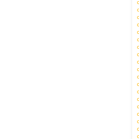
c
c
c
c
c
c
c
c
c
c
c
c
c
c
c
c
c
c
c