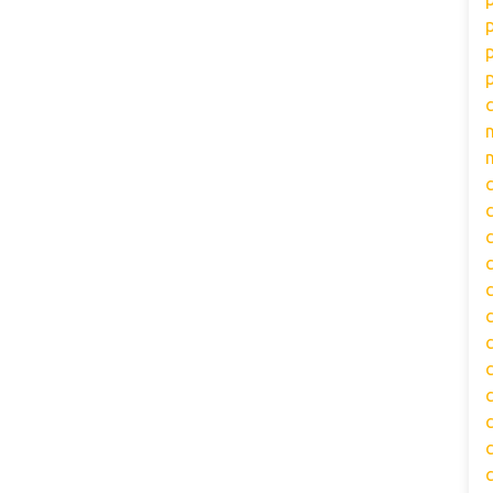
p
p
p
c
c
c
c
c
c
c
c
c
c
c
c
c