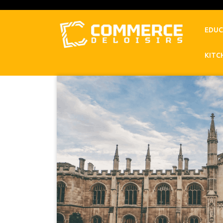
Skip
to
content
EDUC
KITC