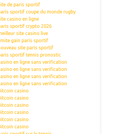
ite de paris sportif
paris sportif coupe du monde rugby
ite casino en ligne
paris sportif crypto 2026
eilleur site casino live
imite gain paris sportif
nouveau site paris sportif
paris sportif tennis pronostic
asino en ligne sans verification
asino en ligne sans verification
asino en ligne sans verification
asino en ligne sans verification
Bitcoin casino
Bitcoin casino
Bitcoin casino
Bitcoin casino
Bitcoin casino
Bitcoin casino
aris sportif sur le tennis