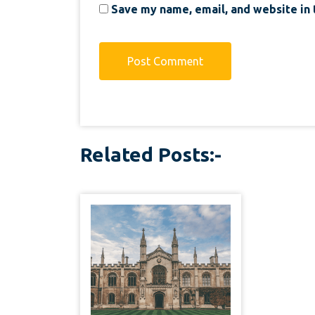
Save my name, email, and website in 
Related Posts:-