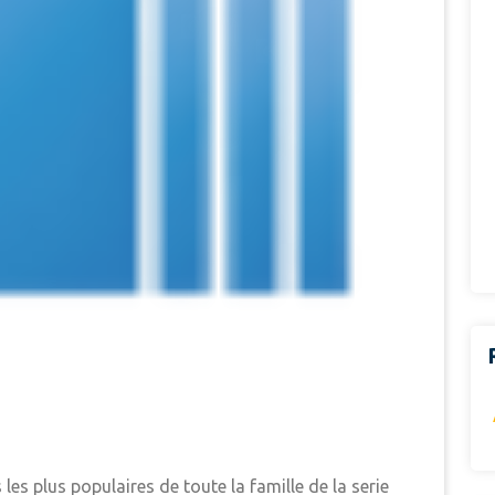
les plus populaires de toute la famille de la serie