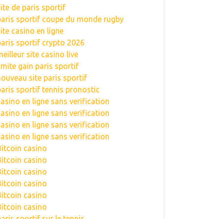
ite de paris sportif
paris sportif coupe du monde rugby
ite casino en ligne
paris sportif crypto 2026
eilleur site casino live
imite gain paris sportif
nouveau site paris sportif
paris sportif tennis pronostic
asino en ligne sans verification
asino en ligne sans verification
asino en ligne sans verification
asino en ligne sans verification
Bitcoin casino
Bitcoin casino
Bitcoin casino
Bitcoin casino
Bitcoin casino
Bitcoin casino
aris sportif sur le tennis