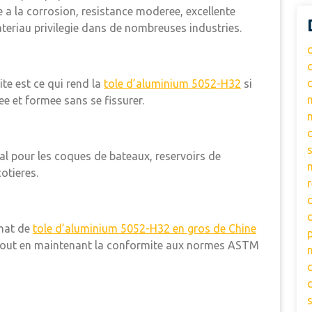
a la corrosion, resistance moderee, excellente
materiau privilegie dans de nombreuses industries.
c
ite est ce qui rend la
tole d’aluminium 5052-H32
si
lee et formee sans se fissurer.
s
al pour les coques de bateaux, reservoirs de
otieres.
r
c
chat de
tole d’aluminium 5052-H32 en gros de Chine
p
s tout en maintenant la conformite aux normes ASTM
s