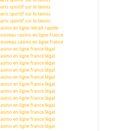
aris sportif sur le tennis
aris sportif sur le tennis
aris sportif sur le tennis
asino en ligne retrait rapide
nouveau casino en ligne france
nouveau casino en ligne france
asino en ligne france légal
asino en ligne france légal
asino en ligne france légal
asino en ligne france légal
asino en ligne france légal
asino en ligne france légal
asino en ligne france légal
asino en ligne france légal
asino en ligne france légal
asino en ligne france légal
asino en ligne france légal
asino en ligne france légal