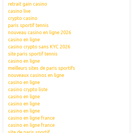
retrait gain casino
casino live
crypto casino
paris sportif tennis
nouveau casino en ligne 2026
casino en ligne
casino crypto sans KYC 2026
site paris sportif tennis
casino en ligne
meilleurs sites de paris sportifs
nouveaux casinos en ligne
casino en ligne
casino crypto liste
casino en ligne
casino en ligne
casino en ligne
casino en ligne france
casino en ligne france
site de paris sportif