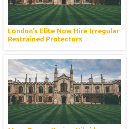
London’s Elite Now Hire Irregular
Restrained Protectors