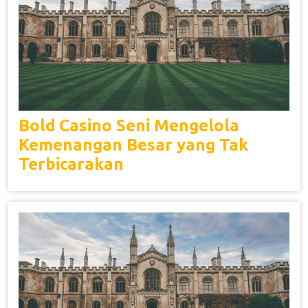
Bold Casino Seni Mengelola
Kemenangan Besar yang Tak
Terbicarakan