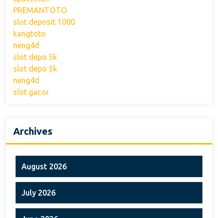
PREMANTOTO
slot deposit 1000
kangtoto
neng4d
slot depo 5k
slot depo 5k
neng4d
slot gacor
Archives
August 2026
July 2026