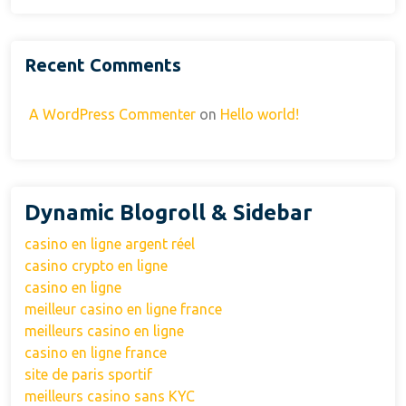
Recent Comments
A WordPress Commenter
on
Hello world!
Dynamic Blogroll & Sidebar
casino en ligne argent réel
casino crypto en ligne
casino en ligne
meilleur casino en ligne france
meilleurs casino en ligne
casino en ligne france
site de paris sportif
meilleurs casino sans KYC