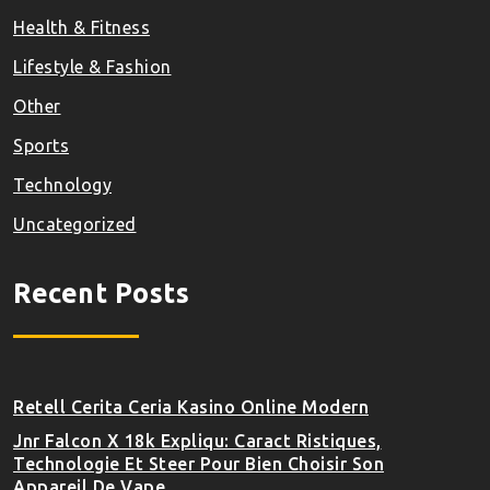
Health & Fitness
Lifestyle & Fashion
Other
Sports
Technology
Uncategorized
Recent Posts
Retell Cerita Ceria Kasino Online Modern
Jnr Falcon X 18k Expliqu: Caract Ristiques,
Technologie Et Steer Pour Bien Choisir Son
Appareil De Vape