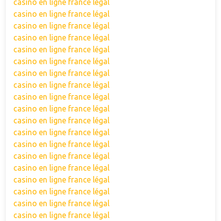
casino en ligne france légal
casino en ligne france légal
casino en ligne france légal
casino en ligne france légal
casino en ligne france légal
casino en ligne france légal
casino en ligne france légal
casino en ligne france légal
casino en ligne france légal
casino en ligne france légal
casino en ligne france légal
casino en ligne france légal
casino en ligne france légal
casino en ligne france légal
casino en ligne france légal
casino en ligne france légal
casino en ligne france légal
casino en ligne france légal
casino en ligne france légal