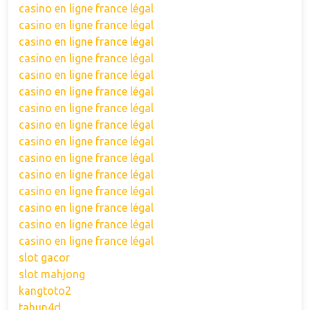
casino en ligne france légal
casino en ligne france légal
casino en ligne france légal
casino en ligne france légal
casino en ligne france légal
casino en ligne france légal
casino en ligne france légal
casino en ligne france légal
casino en ligne france légal
casino en ligne france légal
casino en ligne france légal
casino en ligne france légal
casino en ligne france légal
casino en ligne france légal
casino en ligne france légal
slot gacor
slot mahjong
kangtoto2
tahun4d