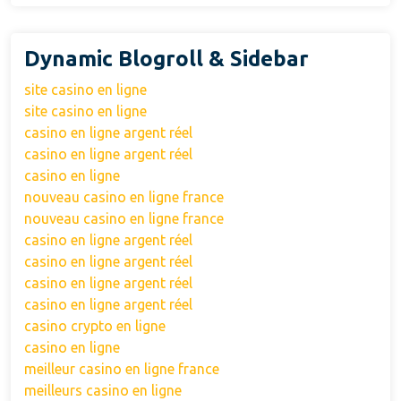
Dynamic Blogroll & Sidebar
site casino en ligne
site casino en ligne
casino en ligne argent réel
casino en ligne argent réel
casino en ligne
nouveau casino en ligne france
nouveau casino en ligne france
casino en ligne argent réel
casino en ligne argent réel
casino en ligne argent réel
casino en ligne argent réel
casino crypto en ligne
casino en ligne
meilleur casino en ligne france
meilleurs casino en ligne