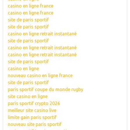
casino en ligne france
casino en ligne france
site de paris sportif
site de paris sportif
casino en ligne retrait instantané
site de paris sportif
casino en ligne retrait instantané
casino en ligne retrait instantané
site de paris sportif
casino en ligne
nouveau casino en ligne france
site de paris sportif
paris sportif coupe du monde rugby
site casino en ligne
paris sportif crypto 2026
meilleur site casino live
limite gain paris sportif
nouveau site paris sportif