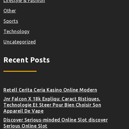
Lifestyle & Fashion
Other
Sports
Technology
Uncategorized
Recent Posts
Retell Cerita Ceria Kasino Online Modern
Jnr Falcon X 18k Expliqu: Caract Ristiques,
Technologie Et Steer Pour Bien Choisir Son
Appareil De Vape
Discover Serious-minded Online Slot discover
Serious Online Slot