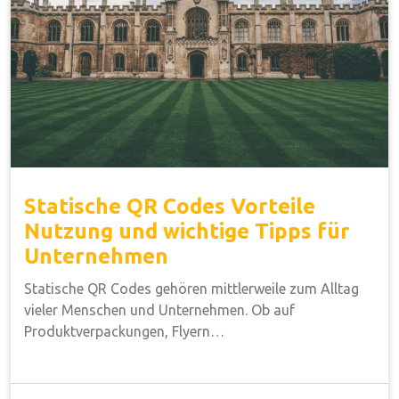
Statische QR Codes Vorteile
Nutzung und wichtige Tipps für
Unternehmen
Statische QR Codes gehören mittlerweile zum Alltag
vieler Menschen und Unternehmen. Ob auf
Produktverpackungen, Flyern…