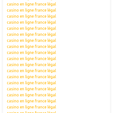
casino en ligne france légal
casino en ligne france légal
casino en ligne france légal
casino en ligne france légal
casino en ligne france légal
casino en ligne france légal
casino en ligne france légal
casino en ligne france légal
casino en ligne france légal
casino en ligne france légal
casino en ligne france légal
casino en ligne france légal
casino en ligne france légal
casino en ligne france légal
casino en ligne france légal
casino en ligne france légal
casino en ligne france légal
casino en ligne france légal
casino en ligne france légal