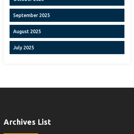
September 2025
August 2025
July 2025
Archives List