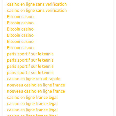
casino en ligne sans verification
casino en ligne sans verification
Bitcoin casino
Bitcoin casino
Bitcoin casino
Bitcoin casino
Bitcoin casino
Bitcoin casino
paris sportif sur le tennis
paris sportif sur le tennis
paris sportif sur le tennis
paris sportif sur le tennis
casino en ligne retrait rapide
nouveau casino en ligne france
nouveau casino en ligne france
casino en ligne france légal
casino en ligne france légal
casino en ligne france légal
casino en ligne france légal