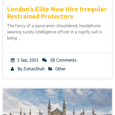
London’s Elite Now Hire Irregular
Restrained Protectors
The fancy of a panoramic-shouldered, headphone-
wearing surety intelligence officer in a nigrify suit is
being…
5 Sep, 2025
(0) Comments
By
ZohanShah
Other