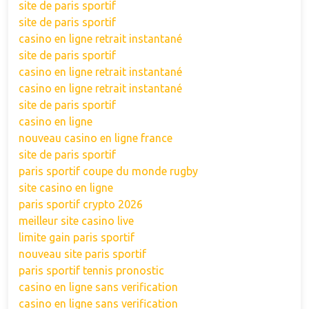
site de paris sportif
site de paris sportif
casino en ligne retrait instantané
site de paris sportif
casino en ligne retrait instantané
casino en ligne retrait instantané
site de paris sportif
casino en ligne
nouveau casino en ligne france
site de paris sportif
paris sportif coupe du monde rugby
site casino en ligne
paris sportif crypto 2026
meilleur site casino live
limite gain paris sportif
nouveau site paris sportif
paris sportif tennis pronostic
casino en ligne sans verification
casino en ligne sans verification