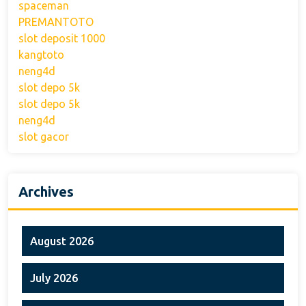
spaceman
PREMANTOTO
slot deposit 1000
kangtoto
neng4d
slot depo 5k
slot depo 5k
neng4d
slot gacor
Archives
August 2026
July 2026