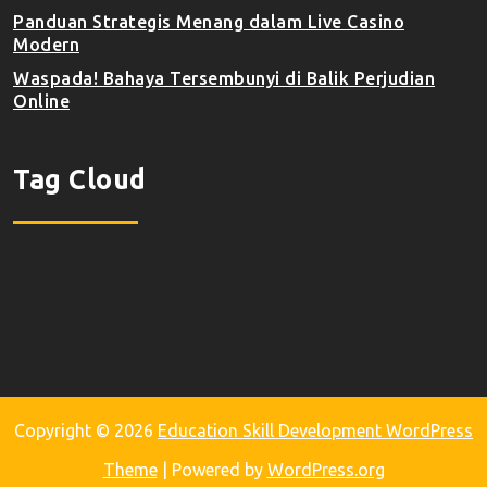
Panduan Strategis Menang dalam Live Casino
Modern
Waspada! Bahaya Tersembunyi di Balik Perjudian
Online
Tag Cloud
Copyright © 2026
Education Skill Development WordPress
Theme
| Powered by
WordPress.org