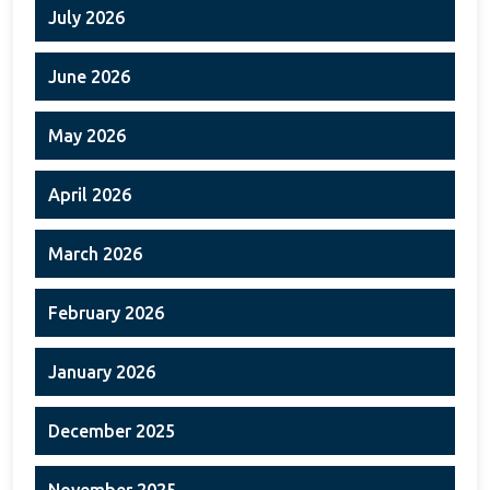
July 2026
June 2026
May 2026
April 2026
March 2026
February 2026
January 2026
December 2025