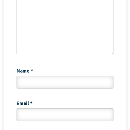
Name
*
Email
*