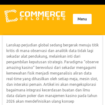
Skip
to
content
Menu
Lanskap perjudian global sedang bergerak menuju titik
kritis di mana observasi dan analitik data tidak lagi
sekadar alat pendukung, melainkan inti dari
pengambilan keputusan strategis. Paradigma “observe
amazing kasino” berevolusi dari sekadar mengagumi
kemewahan fisik menjadi menganalisis aliran data
real-time yang dihasilkan oleh setiap meja, mesin slot,
dan interaksi pemain. Artikel ini akan mengeksplorasi
bagaimana integrasi kecerdasan buatan dan ilmu
data dalam poker dan manajemen kasino pada tahun
2026 akan mendefinisikan ulang konsep