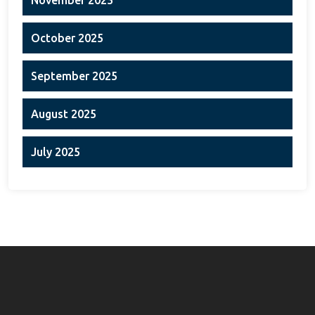
November 2025
October 2025
September 2025
August 2025
July 2025