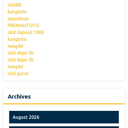
slot88
kangtoto
spaceman
PREMANTOTO
slot deposit 1000
kangtoto
neng4d
slot depo 5k
slot depo 5k
neng4d
slot gacor
Archives
August 2026