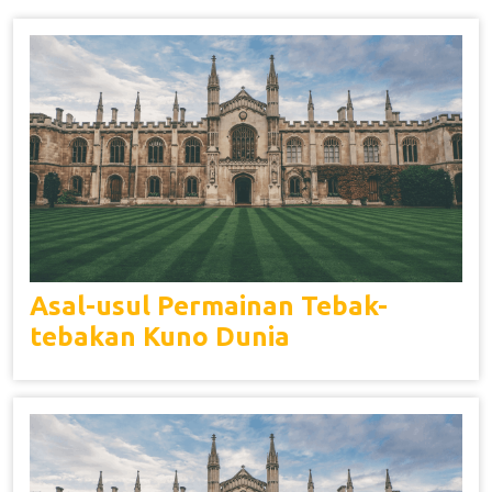
Asal-usul Permainan Tebak-
tebakan Kuno Dunia