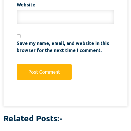
Website
Save my name, email, and website in this
browser for the next time I comment.
Related Posts:-