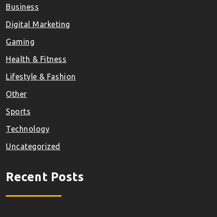
Business
Digital Marketing
Gaming
Health & Fitness
Lifestyle & Fashion
Other
Sports
Technology
Uncategorized
Recent Posts