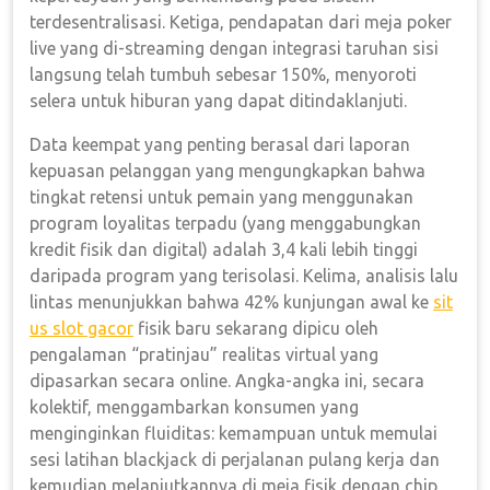
terdesentralisasi. Ketiga, pendapatan dari meja poker
live yang di-streaming dengan integrasi taruhan sisi
langsung telah tumbuh sebesar 150%, menyoroti
selera untuk hiburan yang dapat ditindaklanjuti.
Data keempat yang penting berasal dari laporan
kepuasan pelanggan yang mengungkapkan bahwa
tingkat retensi untuk pemain yang menggunakan
program loyalitas terpadu (yang menggabungkan
kredit fisik dan digital) adalah 3,4 kali lebih tinggi
daripada program yang terisolasi. Kelima, analisis lalu
lintas menunjukkan bahwa 42% kunjungan awal ke
sit
us slot gacor
fisik baru sekarang dipicu oleh
pengalaman “pratinjau” realitas virtual yang
dipasarkan secara online. Angka-angka ini, secara
kolektif, menggambarkan konsumen yang
menginginkan fluiditas: kemampuan untuk memulai
sesi latihan blackjack di perjalanan pulang kerja dan
kemudian melanjutkannya di meja fisik dengan chip