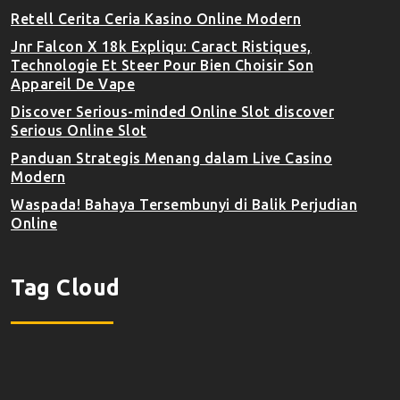
Retell Cerita Ceria Kasino Online Modern
Jnr Falcon X 18k Expliqu: Caract Ristiques,
Technologie Et Steer Pour Bien Choisir Son
Appareil De Vape
Discover Serious-minded Online Slot discover
Serious Online Slot
Panduan Strategis Menang dalam Live Casino
Modern
Waspada! Bahaya Tersembunyi di Balik Perjudian
Online
Tag Cloud