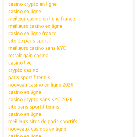
casino crypto en ligne
casino en ligne
meilleur casino en ligne france
meilleurs casino en ligne
casino en ligne france
site de paris sportif
meilleurs casino sans KYC
retrait gain casino
casino live
crypto casino
paris sportif tennis
nouveau casino en ligne 2026
casino en ligne
casino crypto sans KYC 2026
site paris sportif tennis
casino en ligne
meilleurs sites de paris sportifs
nouveaux casinos en ligne
casino en ligne