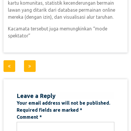
kartu komunitas, statistik kecenderungan bermain
lawan yang ditarik dari database permainan online
mereka (dengan izin), dan visualisasi alur taruhan.
Kacamata tersebut juga memungkinkan “mode
spektator”
Post
navigation
Leave a Reply
Your email address will not be published.
Required fields are marked
*
Comment
*