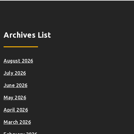
Archives List
August 2026
July 2026
June 2026
May 2026
April 2026
March 2026