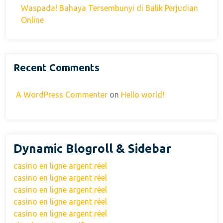
Waspada! Bahaya Tersembunyi di Balik Perjudian
Online
Recent Comments
A WordPress Commenter
on
Hello world!
Dynamic Blogroll & Sidebar
casino en ligne argent réel
casino en ligne argent réel
casino en ligne argent réel
casino en ligne argent réel
casino en ligne argent réel