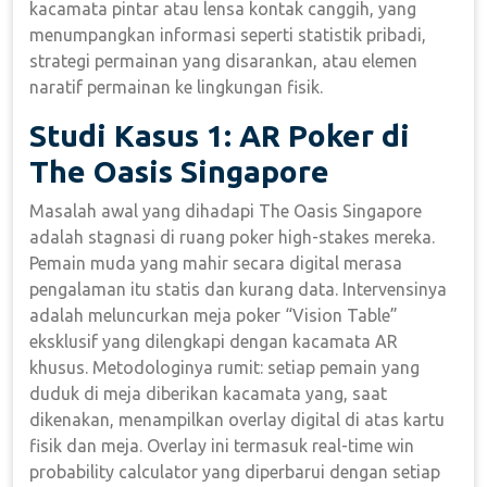
kacamata pintar atau lensa kontak canggih, yang
menumpangkan informasi seperti statistik pribadi,
strategi permainan yang disarankan, atau elemen
naratif permainan ke lingkungan fisik.
Studi Kasus 1: AR Poker di
The Oasis Singapore
Masalah awal yang dihadapi The Oasis Singapore
adalah stagnasi di ruang poker high-stakes mereka.
Pemain muda yang mahir secara digital merasa
pengalaman itu statis dan kurang data. Intervensinya
adalah meluncurkan meja poker “Vision Table”
eksklusif yang dilengkapi dengan kacamata AR
khusus. Metodologinya rumit: setiap pemain yang
duduk di meja diberikan kacamata yang, saat
dikenakan, menampilkan overlay digital di atas kartu
fisik dan meja. Overlay ini termasuk real-time win
probability calculator yang diperbarui dengan setiap