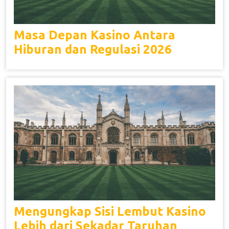
Masa Depan Kasino Antara
Hiburan dan Regulasi 2026
Mengungkap Sisi Lembut Kasino
Lebih dari Sekadar Taruhan