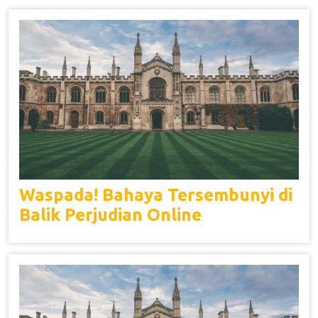
Waspada! Bahaya Tersembunyi di
Balik Perjudian Online