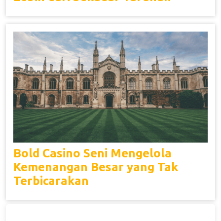
Bold Casino Seni Mengelola
Kemenangan Besar yang Tak
Terbicarakan