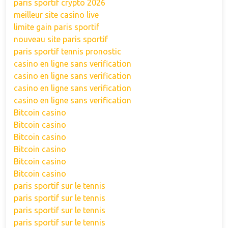
paris sportif crypto 2026
meilleur site casino live
limite gain paris sportif
nouveau site paris sportif
paris sportif tennis pronostic
casino en ligne sans verification
casino en ligne sans verification
casino en ligne sans verification
casino en ligne sans verification
Bitcoin casino
Bitcoin casino
Bitcoin casino
Bitcoin casino
Bitcoin casino
Bitcoin casino
paris sportif sur le tennis
paris sportif sur le tennis
paris sportif sur le tennis
paris sportif sur le tennis