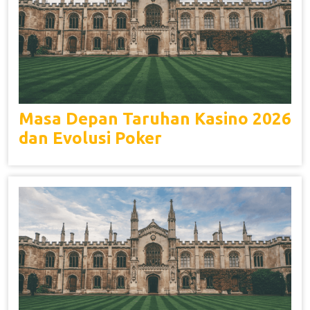
Masa Depan Taruhan Kasino 2026
dan Evolusi Poker