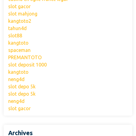
slot gacor
slot mahjong
kangtoto2
tahun4d
slot88
kangtoto
spaceman
PREMANTOTO
slot deposit 1000
kangtoto
neng4d
slot depo 5k
slot depo 5k
neng4d
slot gacor
Archives