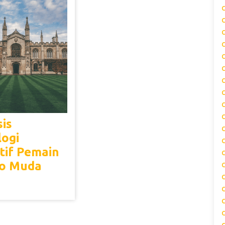
c
c
c
c
c
c
c
c
c
c
sis
c
logi
c
tif Pemain
c
no Muda
c
c
c
c
c
c