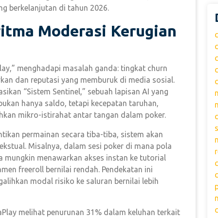
ng berkelanjutan di tahun 2026.
ritma Moderasi Kerugian
c
c
c
Play,” menghadapi masalah ganda: tingkat churn
rkan dan reputasi yang memburuk di media sosial.
ikan “Sistem Sentinel,” sebuah lapisan AI yang
bukan hanya saldo, tetapi kecepatan taruhan,
hkan mikro-istirahat antar tangan dalam poker.
s
tikan permainan secara tiba-tiba, sistem akan
ekstual. Misalnya, dalam sesi poker di mana pola
r
a mungkin menawarkan akses instan ke tutorial
c
amen freeroll bernilai rendah. Pendekatan ini
hkan modal risiko ke saluran bernilai lebih
p
gaPlay melihat penurunan 31% dalam keluhan terkait