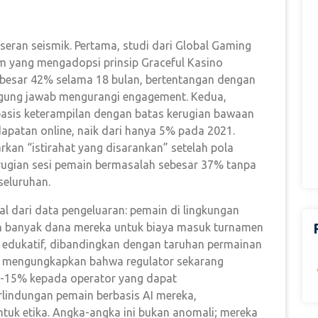
ran seismik. Pertama, studi dari Global Gaming
m yang mengadopsi prinsip Graceful Kasino
ebesar 42% selama 18 bulan, bertentangan dengan
gung jawab mengurangi engagement. Kedua,
asis keterampilan dengan batas kerugian bawaan
apatan online, naik dari hanya 5% pada 2021.
rkan “istirahat yang disarankan” setelah pola
erugian sesi pemain bermasalah sebesar 37% tanpa
seluruhan.
al dari data pengeluaran: pemain di lingkungan
h banyak dana mereka untuk biaya masuk turnamen
 edukatif, dibandingkan dengan taruhan permainan
an mengungkapkan bahwa regulator sekarang
5-15% kepada operator yang dapat
rlindungan pemain berbasis AI mereka,
ntuk etika. Angka-angka ini bukan anomali; mereka