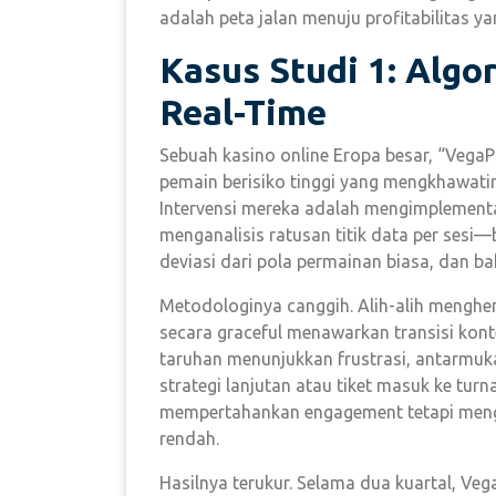
adalah peta jalan menuju profitabilitas ya
Kasus Studi 1: Algo
Real-Time
Sebuah kasino online Eropa besar, “Vega
pemain berisiko tinggi yang mengkhawati
Intervensi mereka adalah mengimplementas
menganalisis ratusan titik data per sesi—
deviasi dari pola permainan biasa, dan ba
Metodologinya canggih. Alih-alih menghen
secara graceful menawarkan transisi kont
taruhan menunjukkan frustrasi, antarmuk
strategi lanjutan atau tiket masuk ke turn
mempertahankan engagement tetapi mengali
rendah.
Hasilnya terukur. Selama dua kuartal, Ve