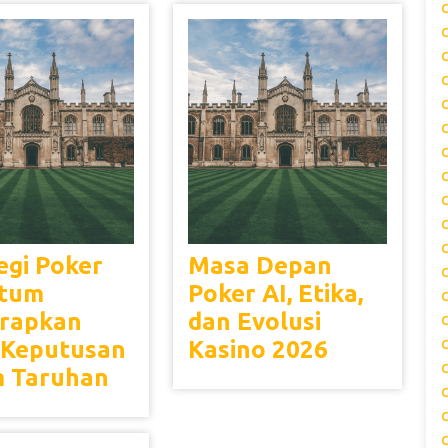
c
c
c
c
c
c
c
c
c
c
c
egi Poker
Masa Depan
c
tum
Poker AI, Etika,
c
rapkan
dan Evolusi
c
c
 Keputusan
Kasino 2026
c
m Taruhan
c
c
c