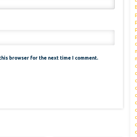
p
p
p
p
c
this browser for the next time I comment.
c
c
c
c
c
c
c
c
c
c