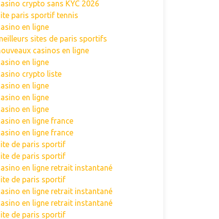
casino crypto sans KYC 2026
ite paris sportif tennis
casino en ligne
eilleurs sites de paris sportifs
nouveaux casinos en ligne
casino en ligne
asino crypto liste
casino en ligne
casino en ligne
casino en ligne
casino en ligne france
casino en ligne france
ite de paris sportif
ite de paris sportif
asino en ligne retrait instantané
ite de paris sportif
asino en ligne retrait instantané
asino en ligne retrait instantané
ite de paris sportif