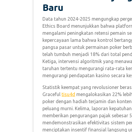
Baru
Data tahun 2024-2025 mengungkap pergese
Ethics Board menunjukkan bahwa platfor
mengalami peningkatan retensi pemain s
kepercayaan lama bahwa kontrol bertang
pangsa pasar untuk permainan poker berb
telah tumbuh menjadi 18% dari total pend
Ketiga, intervensi algoritmik yang menawa
taruhan tertentu mengurangi rata-rata k
mengurangi pendapatan kasino secara ke
Statistik keempat yang revolusioner beras
Graceful
tisu4d
mengalokasikan 22% lebi
poker dengan hadiah terjamin dan konten
peluang murni. Kelima, laporan kepatuh
memberikan pengurangan pajak sebesar 
mendemonstrasikan efektivitas sistem pe
menciptakan insentif finansial langsung u