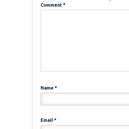
Comment
*
Name
*
Email
*