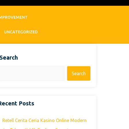
IMPROVEMENT
UNCATEGORIZED
Search
Search
Recent Posts
Retell Cerita Ceria Kasino Online Modern