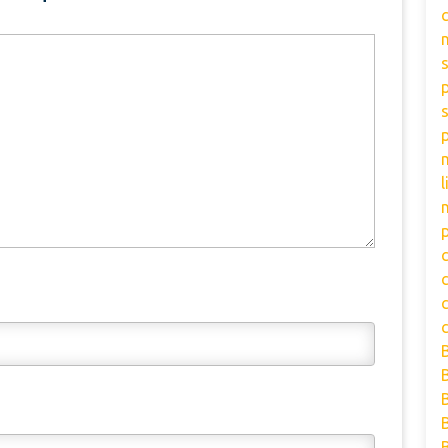
s
s
m
l
c
c
c
c