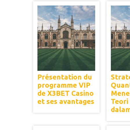
Présentation du
Strat
programme VIP
Quan
de X3BET Casino
Mene
et ses avantages
Teori
dala