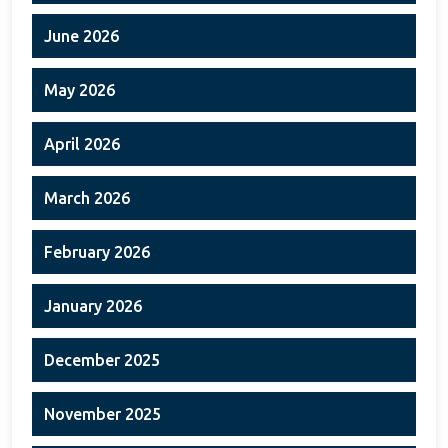
June 2026
May 2026
April 2026
March 2026
February 2026
January 2026
December 2025
November 2025