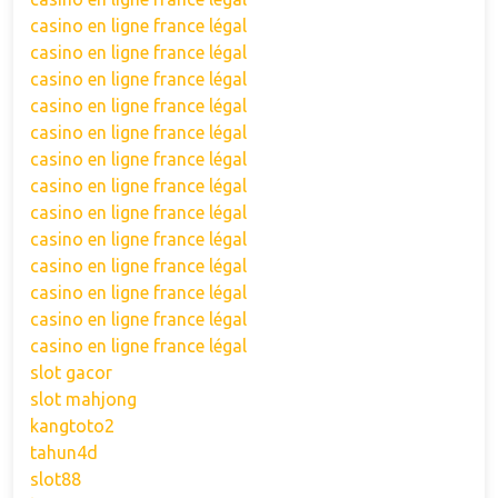
casino en ligne france légal
casino en ligne france légal
casino en ligne france légal
casino en ligne france légal
casino en ligne france légal
casino en ligne france légal
casino en ligne france légal
casino en ligne france légal
casino en ligne france légal
casino en ligne france légal
casino en ligne france légal
casino en ligne france légal
casino en ligne france légal
slot gacor
slot mahjong
kangtoto2
tahun4d
slot88