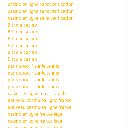
casino en ligne sans verification
casino en ligne sans verification
casino en ligne sans verification
Bitcoin casino
Bitcoin casino
Bitcoin casino
Bitcoin casino
Bitcoin casino
Bitcoin casino
paris sportif sur le tennis
paris sportif sur le tennis
paris sportif sur le tennis
paris sportif sur le tennis
casino en ligne retrait rapide
nouveau casino en ligne france
nouveau casino en ligne france
casino en ligne france légal
casino en ligne france légal
casino en ligne france légal