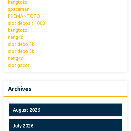
kangtoto
spaceman
PREMANTOTO
slot deposit 1000
kangtoto
neng4d
slot depo 5k
slot depo 5k
neng4d
slot gacor
Archives
August 2026
July 2026