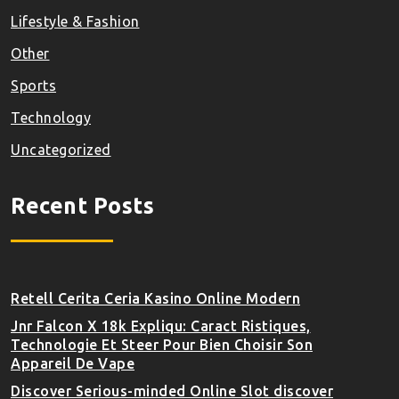
Lifestyle & Fashion
Other
Sports
Technology
Uncategorized
Recent Posts
Retell Cerita Ceria Kasino Online Modern
Jnr Falcon X 18k Expliqu: Caract Ristiques,
Technologie Et Steer Pour Bien Choisir Son
Appareil De Vape
Discover Serious-minded Online Slot discover