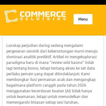
Skip
to
content
Menu
Lanskap perjudian daring sedang mengalami
pergeseran seismik dari keberuntungan murni menuju
dominasi analitik prediktif. Artikel ini mengeksplorasi
paradigma baru di mana “review wild kasino” tidak
lagi tentang bonus, tetapi tentang akses ke set data
perilaku pemain yang dapat ditindaklanjuti. Kami
membongkar ilusi permainan acak dan mengungkap
bagaimana platform canggih pada tahun 2026
menggunakan kecerdasan buatan (AI) tidak hanya
untuk keamanan, tetapi untuk memodelkan dan
memengaruhi lintasan setiap sesi taruhan,