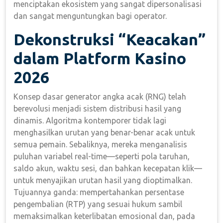
menciptakan ekosistem yang sangat dipersonalisasi
dan sangat menguntungkan bagi operator.
Dekonstruksi “Keacakan”
dalam Platform Kasino
2026
Konsep dasar generator angka acak (RNG) telah
berevolusi menjadi sistem distribusi hasil yang
dinamis. Algoritma kontemporer tidak lagi
menghasilkan urutan yang benar-benar acak untuk
semua pemain. Sebaliknya, mereka menganalisis
puluhan variabel real-time—seperti pola taruhan,
saldo akun, waktu sesi, dan bahkan kecepatan klik—
untuk menyajikan urutan hasil yang dioptimalkan.
Tujuannya ganda: mempertahankan persentase
pengembalian (RTP) yang sesuai hukum sambil
memaksimalkan keterlibatan emosional dan, pada