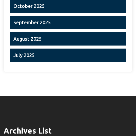
October 2025
September 2025
August 2025
July 2025
Archives List