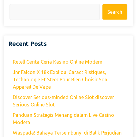
Search
Recent Posts
Retell Cerita Ceria Kasino Online Modern
Jnr Falcon X 18k Expliqu: Caract Ristiques,
Technologie Et Steer Pour Bien Choisir Son
Appareil De Vape
Discover Serious-minded Online Slot discover
Serious Online Slot
Panduan Strategis Menang dalam Live Casino
Modern
Waspada! Bahaya Tersembunyi di Balik Perjudian