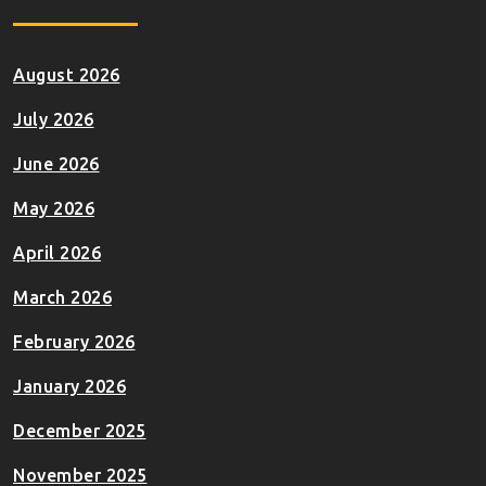
August 2026
July 2026
June 2026
May 2026
April 2026
March 2026
February 2026
January 2026
December 2025
November 2025