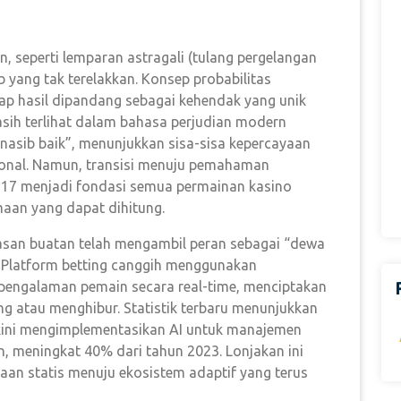
 seperti lemparan astragali (tulang pergelangan
b yang tak terelakkan. Konsep probabilitas
ap hasil dipandang sebagai kehendak yang unik
masih terlihat dalam bahasa perjudian modern
nasib baik”, menunjukkan sisa-sisa kepercayaan
ional. Namun, transisi menuju pemahaman
e-17 menjadi fondasi semua permainan kasino
aan yang dapat dihitung.
dasan buatan telah mengambil peran sebagai “dewa
 Platform betting canggih menggunakan
pengalaman pemain secara real-time, menciptakan
g atau menghibur. Statistik terbaru menunjukkan
kini mengimplementasikan AI untuk manajemen
n, meningkat 40% dari tahun 2023. Lonjakan ini
aan statis menuju ekosistem adaptif yang terus