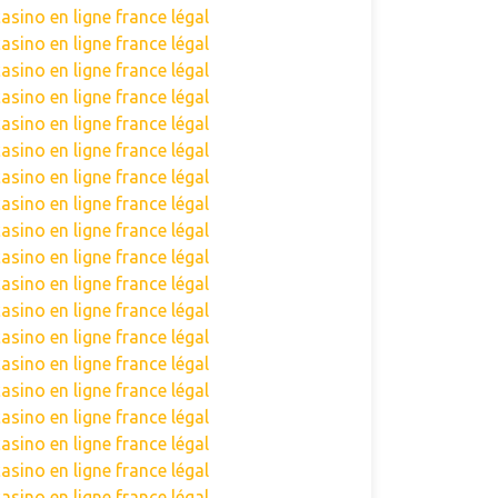
asino en ligne france légal
asino en ligne france légal
asino en ligne france légal
asino en ligne france légal
asino en ligne france légal
asino en ligne france légal
asino en ligne france légal
asino en ligne france légal
asino en ligne france légal
asino en ligne france légal
asino en ligne france légal
asino en ligne france légal
asino en ligne france légal
asino en ligne france légal
asino en ligne france légal
asino en ligne france légal
asino en ligne france légal
asino en ligne france légal
asino en ligne france légal