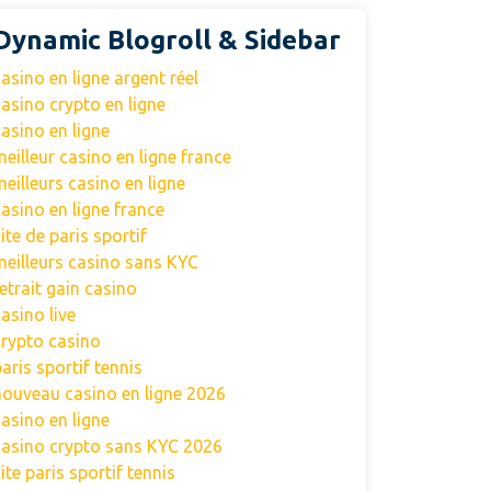
Dynamic Blogroll & Sidebar
asino en ligne argent réel
casino crypto en ligne
casino en ligne
meilleur casino en ligne france
meilleurs casino en ligne
casino en ligne france
ite de paris sportif
meilleurs casino sans KYC
etrait gain casino
asino live
crypto casino
aris sportif tennis
nouveau casino en ligne 2026
casino en ligne
casino crypto sans KYC 2026
ite paris sportif tennis