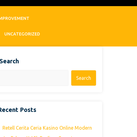
IMPROVEMENT
UNCATEGORIZED
Search
Search
Recent Posts
Retell Cerita Ceria Kasino Online Modern