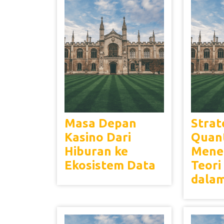
Masa Depan
Strat
Kasino Dari
Quan
Hiburan ke
Mene
Ekosistem Data
Teori
dala