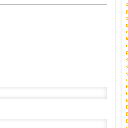
s
s
m
l
c
c
c
c
p