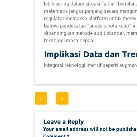
lebih sering dalam situasi “all-in” bernil
matematis jangka panjang secara mengun
regulator memaksa platform untuk merevis
bahwa pendekatan “analisis pola kuno” i
dibandingkan metode audit standar, memb
teknologi masa depan.
Implikasi Data dan Tr
Integrasi teknologi imersif seperti augme
Post
navigation
Leave a Reply
Your email address will not be publishe
Comment
*